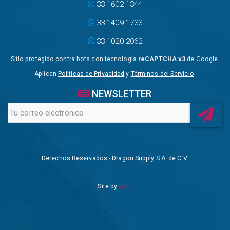
33 1602 1344
33 1409 1733
33 1020 2062
Sitio protegido contra bots con tecnología
reCAPTCHA v3
de Google.
Aplican
Políticas de Privacidad
y
Términos del Servicio
.
NEWSLETTER
Derechos Reservados - Dragon Supply S.A. de C.V.
Site by
WDE