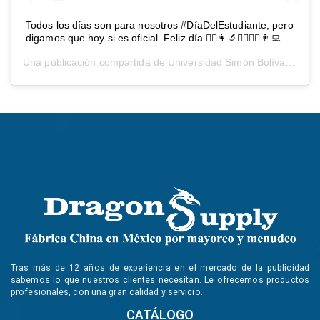
Todos los días son para nosotros #DíaDelEstudiante, pero
digamos que hoy si es oficial. Feliz día 👨‍⚕️👩‍🔬🕵️‍♂️👩‍⚖️👨‍💻
Una publicación compartida de
Universidad Simón Bolívar
(@usb
Tras más de 12 años de experiencia en el mercado de la publicidad
sabemos lo que nuestros clientes necesitan. Le ofrecemos productos
profesionales, con una gran calidad y servicio.
CATÁLOGO