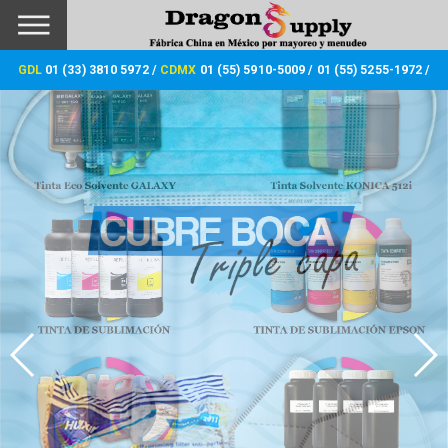
GDL
01 (33) 3810 5972 /
CDMX
01 (55) 5910-5009 /
01 (55) 5255-1972 /
01 (55) 5910-5040
WISHLIST
0