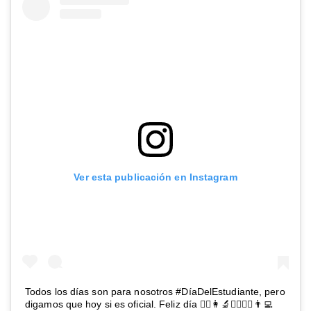
Ver esta publicación en Instagram
Todos los días son para nosotros #DíaDelEstudiante, pero
digamos que hoy si es oficial. Feliz día 👨‍⚕️👩‍🔬🕵️‍♂️👩‍⚖️👨‍💻