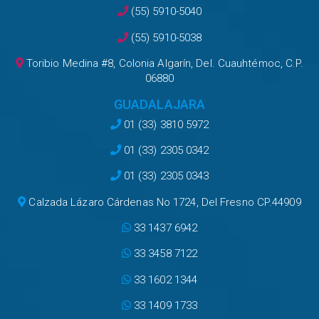
(55) 5910-5040
(55) 5910-5038
Toribio Medina #8, Colonia Algarín, Del. Cuauhtémoc, C.P.
06880
GUADALAJARA
01 (33) 3810 5972
01 (33) 2305 0342
01 (33) 2305 0343
Calzada Lázaro Cárdenas No 1724, Del Fresno CP.44909
33 1437 6942
33 3458 7122
33 1602 1344
33 1409 1733