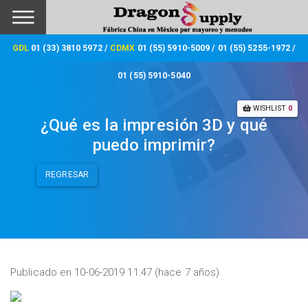
GDL
01 (33) 3810 5972 /
CDMX
01 (55) 5910-5009 /
01 (55) 5255-1972 /
01 (55) 5910-5040
WISHLIST
0
¿Qué es la impresión 3D y qué
puedo imprimir?
REGRESAR
Publicado en 10-06-2019 11:47 (hace 7 años)